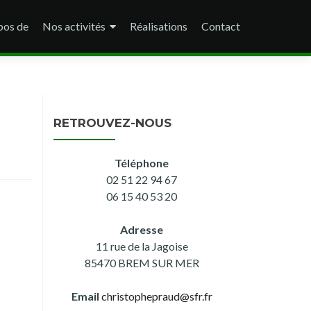
pos de
Nos activités
Réalisations
Contact
RETROUVEZ-NOUS
Téléphone
02 51 22 94 67
06 15 40 53 20
Adresse
11 rue de la Jagoise
85470 BREM SUR MER
Email
christophepraud@sfr.fr